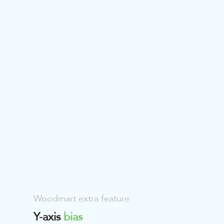
Woodmart extra feature
Y-axis
bias