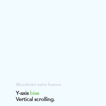
Woodmart extra feature
Y-axis
bias
Vertical scrolling.