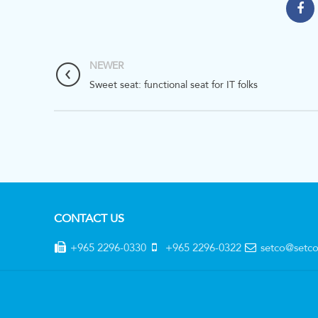
NEWER
Sweet seat: functional seat for IT folks
CONTACT US
+965 2296-0330
+965 2296-0322
setco@setc