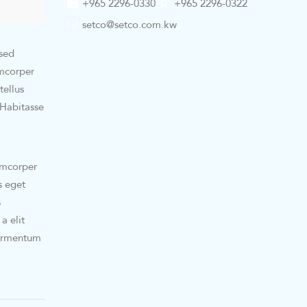
+965 2296-0330
+965 2296-0322
setco@setco.com.kw
 sed
amcorper
tellus
 Habitasse
lamcorper
s eget
s
a elit
fermentum