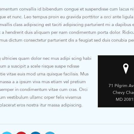
ementum convallis id bibendum congue et suspendisse cum lacus ni
sque et nunc. Leo tempus proin eu gravida porttitor a orci ante ligula
vallis class adipiscing est taciti adipiscing parturient mi a dapibus 
c a hendrerit duis aliquam per nam condimentum porta dolor. Ridic
amus dictum consectetur parturient dis a feugiat sed duis conubia pe
 ultricies quam dolor nec mus adipi scing habi
lum a suscipit a scele risque suspe ndisse
e vitae euis mod urna quisque facilisis. Mus
r massa a a ipsum viva mus etiam vel pretium
71 Pilgrim A
a semper in condimentum vitae cum cras. Orci
Chevy Cha
lum vestibulum ullamc orper felis vivamus
MD 2081
 placerat eros nostra itur massa adipiscing.