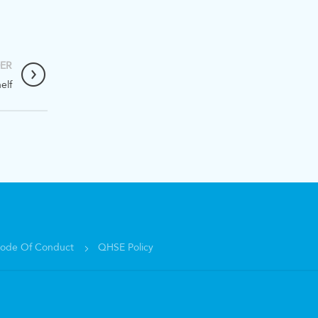
ER
elf
ode Of Conduct
QHSE Policy