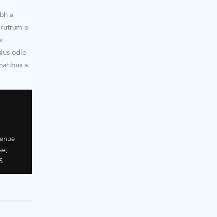
bh a
 rutrum a
et
ulus odio
natibus a.
venue
se,
5