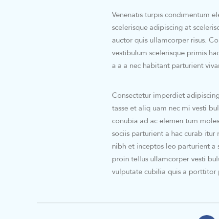
Venenatis turpis condimentum el
scelerisque adipiscing at sceleri
auctor quis ullamcorper risus. Con
vestibulum scelerisque primis ha
a a a nec habitant parturient viv
Consectetur imperdiet adipiscing
tasse et aliq uam nec mi vesti bu
conubia ad ac elemen tum molesti
sociis parturient a hac curab itu
nibh et inceptos leo parturient 
proin tellus ullamcorper vesti bu
vulputate cubilia quis a porttitor