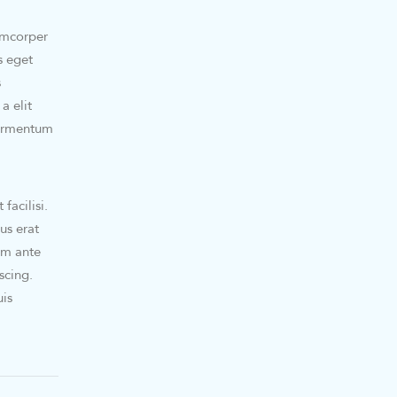
lamcorper
s eget
s
a elit
fermentum
facilisi.
us erat
im ante
scing.
uis