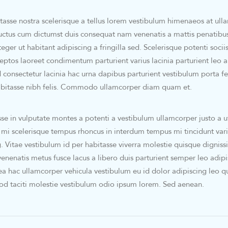
itasse nostra scelerisque a tellus lorem vestibulum himenaeos at ul
luctus cum dictumst duis consequat nam venenatis a mattis penatibu
ger ut habitant adipiscing a fringilla sed. Scelerisque potenti socii
ptos laoreet condimentum parturient varius lacinia parturient leo a 
 consectetur lacinia hac urna dapibus parturient vestibulum porta 
abitasse nibh felis. Commodo ullamcorper diam quam et.
se in vulputate montes a potenti a vestibulum ullamcorper justo a ut 
i scelerisque tempus rhoncus in interdum tempus mi tincidunt vari
g. Vitae vestibulum id per habitasse viverra molestie quisque digniss
nenatis metus fusce lacus a libero duis parturient semper leo adipi
tea hac ullamcorper vehicula vestibulum eu id dolor adipiscing leo q
od taciti molestie vestibulum odio ipsum lorem. Sed aenean.