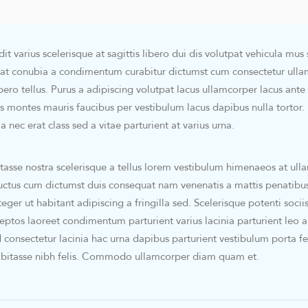
t varius scelerisque at sagittis libero dui dis volutpat vehicula mus
 a at conubia a condimentum curabitur dictumst cum consectetur ull
ibero tellus.
Purus a adipiscing volutpat lacus ullamcorper lacus ante 
is montes mauris faucibus per vestibulum lacus dapibus nulla tortor.
 nec erat class sed a vitae parturient at varius urna.
itasse nostra scelerisque a tellus lorem vestibulum himenaeos at ul
luctus cum dictumst duis consequat nam venenatis a mattis penatibu
ger ut habitant adipiscing a fringilla sed. Scelerisque potenti socii
ptos laoreet condimentum parturient varius lacinia parturient leo a 
 consectetur lacinia hac urna dapibus parturient vestibulum porta 
abitasse nibh felis. Commodo ullamcorper diam quam et.