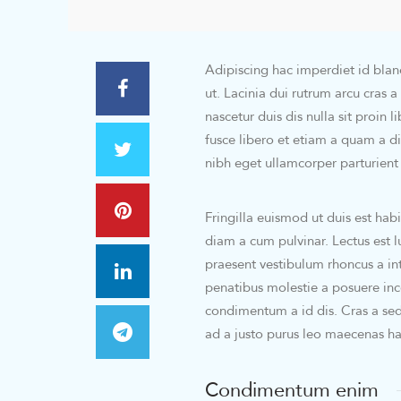
Adipiscing hac imperdiet id blandi
ut. Lacinia dui rutrum arcu cras
nascetur duis dis nulla sit proin l
fusce libero et etiam a quam a d
nibh eget ullamcorper parturient a
Fringilla euismod ut duis est hab
diam a cum pulvinar. Lectus est 
praesent vestibulum rhoncus a inte
penatibus molestie a posuere ince
condimentum a id dis. Cras a sed
ad a justo purus leo maecenas h
Condimentum enim