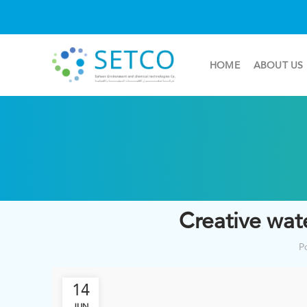
HOME
ABOUT US
Creative wate
P
14
JUN