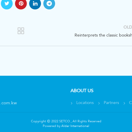
OLD
Reinterprets the classic booksh
ABOUT US
o.com.kw
Locations
Partners
C
Copyright
2022 SETCO , All Rights Reserved
Powered by
Aldar International