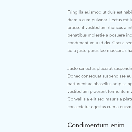
Fringilla euismod ut duis est hab
diam a cum pulvinar. Lectus est 
praesent vestibulum rhoncus a inte
penatibus molestie a posuere ince
condimentum a id dis. Cras a sed
ad a justo purus leo maecenas h
Justo senectus placerat suspendis
Donec consequat suspendisse eu m
parturient ac phasellus adipiscin
vestibulum praesent fermentum ve
Convallis a elit sed mauris a pla
consectetur egestas cum a euism
Condimentum enim