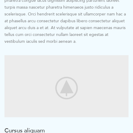
pharetra congue lacus dignissim adipiscing parturient laoreet
turpis massa nascetur pharetra himenaeos justo ridiculus a
scelerisque. Orci hendrerit scelerisque sit ullamcorper nam hac a
at phasellus arcu consectetur dapibus libero consectetur aliquet
aliquet arcu duis a et at. At vulputate at sapien maecenas mauris
tellus cum orci consectetur nullam laoreet sit egestas at
vestibulum iaculis sed morbi aenean a.
Cursus aliquam